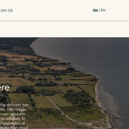
DA
/
EN
OM OS
ære
ig aktivitet kan
bile. Den måde,
rænser: gennem
 er udløbet. Et
hængigheden af
bejder hen imod.