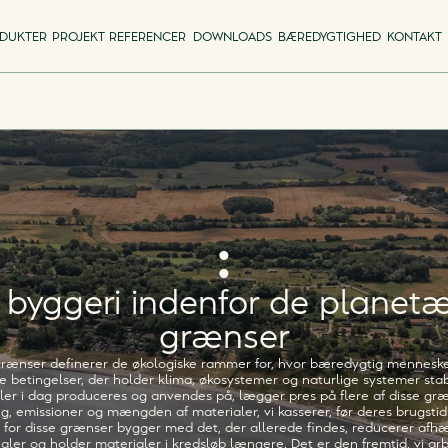
DUKTER
PROJEKT REFERENCER
DOWNLOADS
BÆREDYGTIGHED
KONTAKT
:
 byggeri indenfor de planet
grænser
ænser definerer de økologiske rammer for, hvor bæredygtig menneskel
de betingelser, der holder klima, økosystemer og naturlige systemer sta
er i dag produceres og anvendes på, lægger pres på flere af disse g
g, emissioner og mængden af materialer, vi kasserer, før deres brugstid
 for disse grænser bygger med det, der allerede findes, reducerer af
ialer og holder materialer i kredsløb længere. Det er den fremtid, vi ar