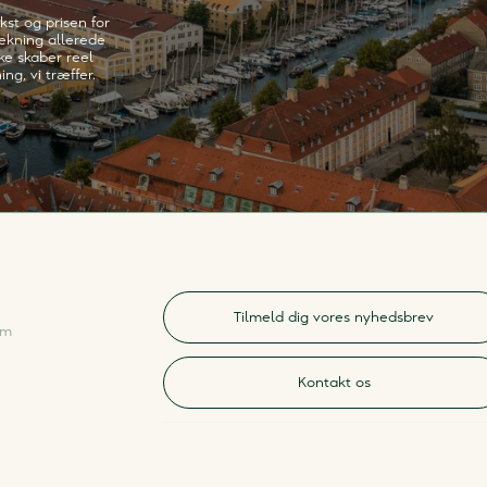
kst og prisen for
trækning allerede
kke skaber reel
ng, vi træffer.
Tilmeld dig vores nyhedsbrev
am
Kontakt os