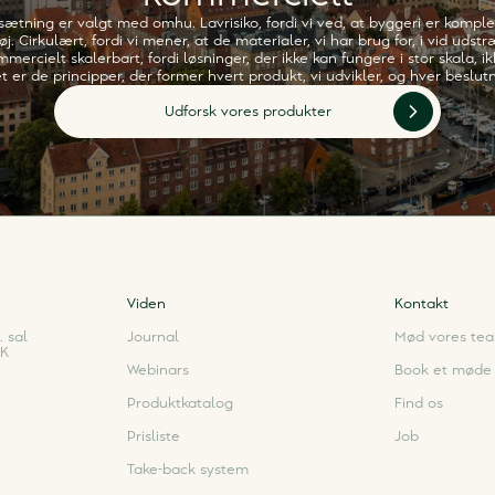
sætning er valgt med omhu. Lavrisiko, fordi vi ved, at byggeri er komple
j. Cirkulært, fordi vi mener, at de materialer, vi har brug for, i vid uds
mercielt skalerbart, fordi løsninger, der ikke kan fungere i stor skala, i
t er de principper, der former hvert produkt, vi udvikler, og hver beslutni
Udforsk vores produkter
Viden
Kontakt
 sal
Journal
Mød vores te
K
Webinars
Book et møde
Produktkatalog
Find os
Prisliste
Job
Take-back system