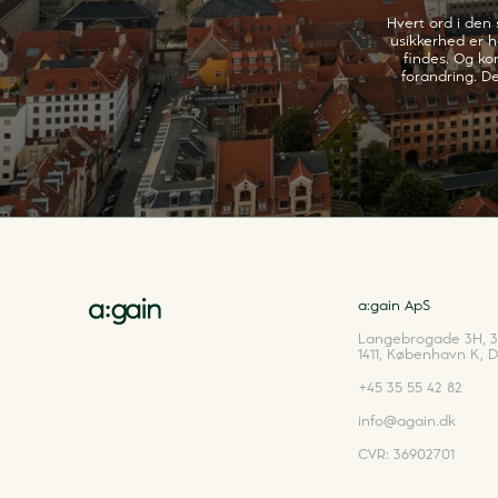
Hvert ord i den 
usikkerhed er hø
findes. Og kom
forandring. De
a:gain ApS
Langebrogade 3H, 3.
1411
,
København K
,
D
+45 35 55 42 82
info@again.dk
CVR: 36902701