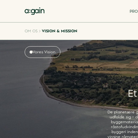
PRO
OM OS
VISION & MISSION
Vores Vision
Et
De planetære gr
udfolde sig – 
byggematerial
råstofudvindin
byggeri inden
virgine råmater