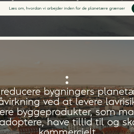
Læs om, hvordan vi arbejder inden for de planetære grænser
:
 reducere bygningers planet
åvirkning ved at levere lavrisi
lære byggeprodukter, som ma
adoptere, have tillid til og sk
kommercielt