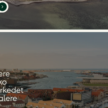
ære
ko
rkedet
alere