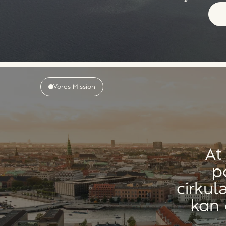
Vores Mission
At
p
cirku
kan 