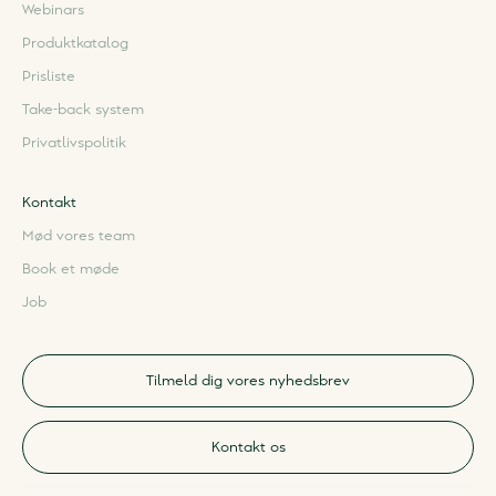
Webinars
Produktkatalog
Prisliste
Take-back system
Privatlivspolitik
Kontakt
Mød vores team
Book et møde
Job
Tilmeld dig vores nyhedsbrev
Kontakt os