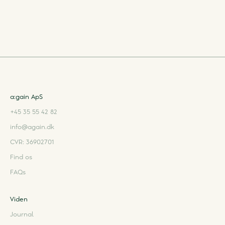
a:gain ApS
+45 35 55 42 82
info@again.dk
CVR: 36902701
Find os
FAQs
Viden
Journal