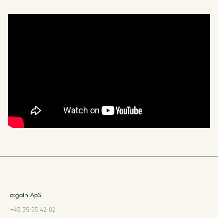
a:gain ApS
+45 35 55 42 82