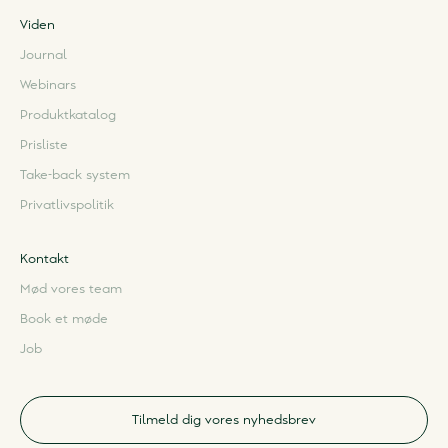
Viden
Journal
Webinars
Produktkatalog
Prisliste
Take-back system
Privatlivspolitik
Kontakt
Mød vores team
Book et møde
Job
Tilmeld dig vores nyhedsbrev