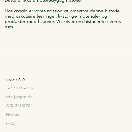
Dette er ikke en bæredygtig historie.
Hos a:gain er vores mission at omskrive denne historie
med cirkulære løsninger, livslange materialer og
produkter med historier. Vi skriver om historierne i vores
rum.
a:gain ApS
+45 35 55 42 82
info@again.dk
CVR: 36902701
Find os
FAQs